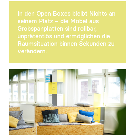
In den Open Boxes bleibt Nichts an
seinem Platz – die Möbel aus
Grobspanplatten sind rollbar,
unprätentiös und ermöglichen die
Raumsituation binnen Sekunden zu
verändern.