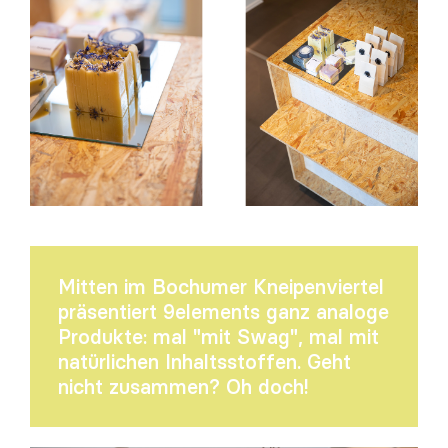
Mitten im Bochumer Kneipenviertel
präsentiert 9elements ganz analoge
Produkte: mal "mit Swag", mal mit
natürlichen Inhaltsstoffen. Geht
nicht zusammen? Oh doch!