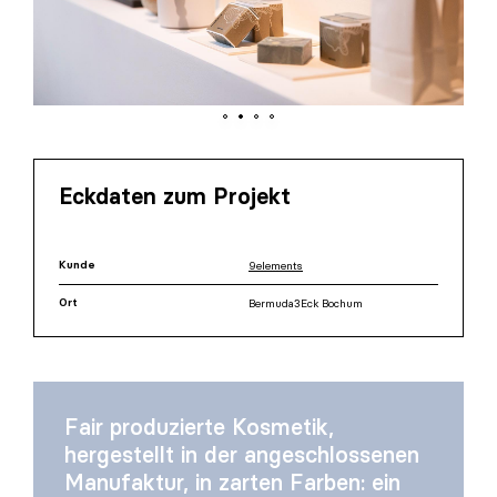
Eckdaten zum Projekt
Kunde
9elements
Ort
Bermuda3Eck Bochum
Fair produzierte Kosmetik,
hergestellt in der angeschlossenen
Manufaktur, in zarten Farben: ein