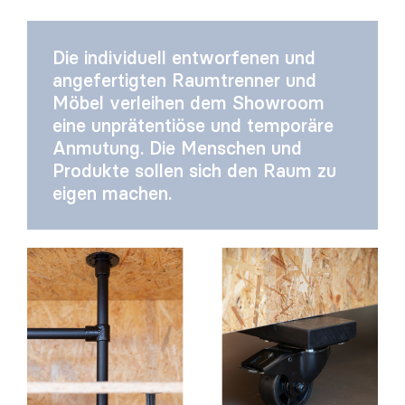
Die individuell entworfenen und
angefertigten Raumtrenner und
Möbel verleihen dem Showroom
eine unprätentiöse und temporäre
Anmutung. Die Menschen und
Produkte sollen sich den Raum zu
eigen machen.